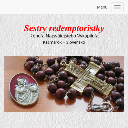
Menu
Toggl
navig
Sestry redemptoristky
Rehoľa Najsvätejšieho Vykupiteľa
Kežmarok – Slovensko