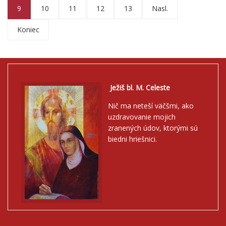
9
10
11
12
13
Nasl.
Koniec
Ježiš bl. M. Celeste
Nič ma neteší väčšmi, ako
uzdravovanie mojich
zranených údov, ktorými sú
biedni hriešnici.