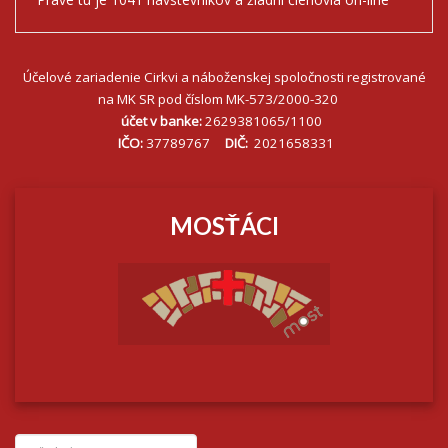
Účelové zariadenie Cirkvi a náboženskej spoločnosti registrované
na MK SR pod číslom MK-573/2000-320
účet v banke:
2629381065/1100
IČO:
37789767
DIČ:
2021658331
MOSŤÁCI