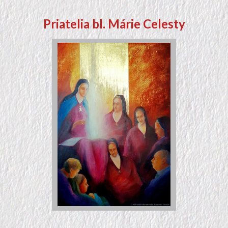
Priatelia bl. Márie Celesty