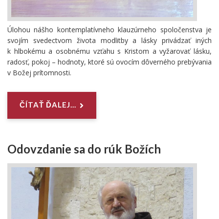
Úlohou nášho kontemplatívneho klauzúrneho spoločenstva je
svojím svedectvom života modlitby a lásky privádzať iných
k hlbokému a osobnému vzťahu s Kristom a vyžarovať lásku,
radosť, pokoj – hodnoty, ktoré sú ovocím dôverného prebývania
v Božej prítomnosti.
ČÍTAŤ ĎALEJ...
Odovzdanie sa do rúk Božích