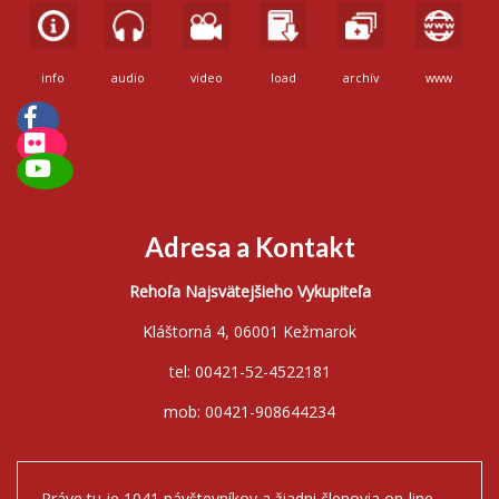
info
audio
video
load
archív
www
Adresa a Kontakt
Rehoľa Najsvätejšieho Vykupiteľa
Kláštorná 4, 06001 Kežmarok
tel: 00421-52-4522181
mob: 00421-908644234
Práve tu je 1041 návštevníkov a žiadni členovia on-line