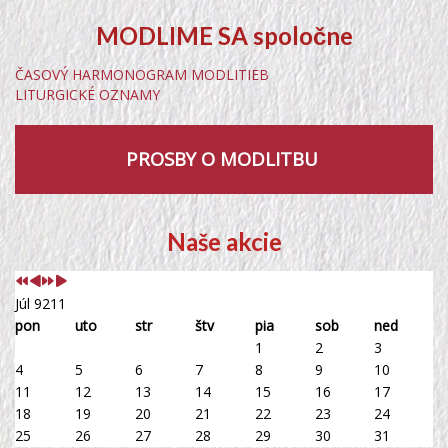
MODLIME SA spoločne
ČASOVÝ HARMONOGRAM MODLITIEB
LITURGICKÉ OZNAMY
PROSBY O MODLITBU
Predchádzajúci
Predchádzajúci
Nasledujúci
Nasledujúci
rok
mesiac
rok
mesiac
Naše akcie
Júl 9211
pon
uto
str
štv
pia
sob
ned
1
2
3
4
5
6
7
8
9
10
11
12
13
14
15
16
17
18
19
20
21
22
23
24
25
26
27
28
29
30
31