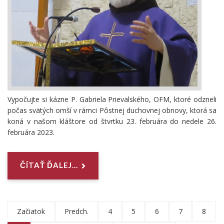
Vypočujte si kázne P. Gabriela Prievalského, OFM, ktoré odzneli
počas svätých omší v rámci Pôstnej duchovnej obnovy, ktorá sa
koná v našom kláštore od štvrtku 23. februára do nedele 26.
februára 2023.
ČÍTAŤ ĎALEJ...
Začiatok
Predch.
4
5
6
7
8