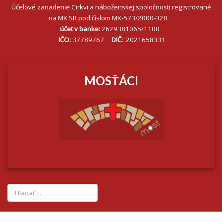
Účelové zariadenie Cirkvi a náboženskej spoločnosti registrované
na MK SR pod číslom MK-573/2000-320
účet v banke:
2629381065/1100
IČO:
37789767
DIČ:
2021658331
MOSŤÁCI