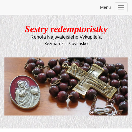
Menu
Toggl
navig
Sestry redemptoristky
Rehoľa Najsvätejšieho Vykupiteľa
Kežmarok – Slovensko