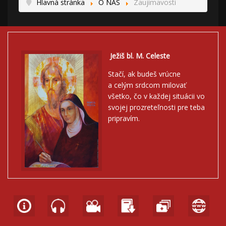
Hlavná stránka
O NÁS
Zaujímavosti
Ježiš bl. M. Celeste
Stačí, ak budeš vrúcne
a celým srdcom milovať
všetko, čo v každej situácii vo
svojej prozreteľnosti pre teba
pripravím.