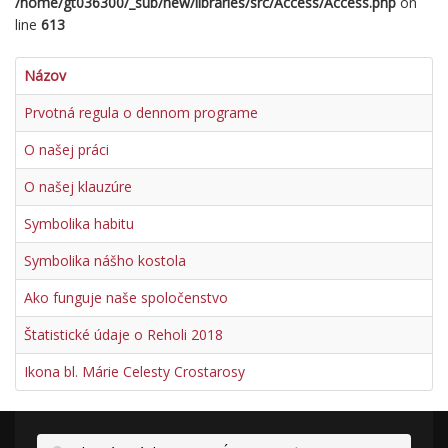
/home/gt036300/_sub/new/libraries/src/Access/Access.php
on
line
613
Názov
Prvotná regula o dennom programe
O našej práci
O našej klauzúre
Symbolika habitu
Symbolika nášho kostola
Ako funguje naše spoločenstvo
Štatistické údaje o Reholi 2018
Ikona bl. Márie Celesty Crostarosy