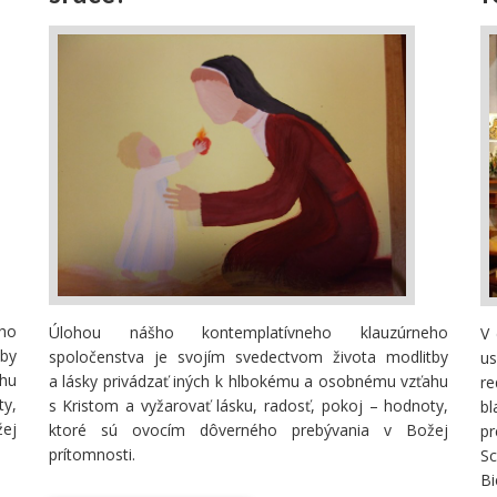
ho
Úlohou nášho kontemplatívneho klauzúrneho
V 
by
spoločenstva je svojím svedectvom života modlitby
us
ahu
a lásky privádzať iných k hlbokému a osobnému vzťahu
r
ty,
s Kristom a vyžarovať lásku, radosť, pokoj – hodnoty,
b
ej
ktoré sú ovocím dôverného prebývania v Božej
pr
prítomnosti.
Sc
Bi