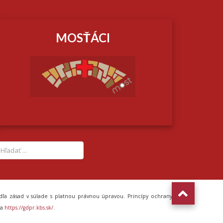
MOSŤÁCI
ľa zásad v súlade s platnou právnou úpravou. Princípy ochrany
a
https://gdpr.kbs.sk/
.