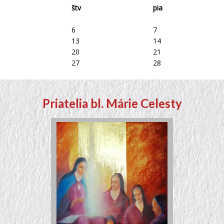
štv
pia
6
7
13
14
20
21
27
28
Priatelia bl. Márie Celesty