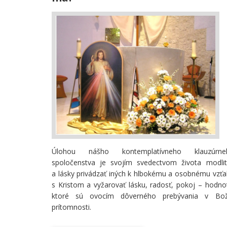
Úlohou nášho kontemplatívneho klauzúrne
spoločenstva je svojím svedectvom života modlit
a lásky privádzať iných k hlbokému a osobnému vzť
s Kristom a vyžarovať lásku, radosť, pokoj – hodno
ktoré sú ovocím dôverného prebývania v Bož
prítomnosti.