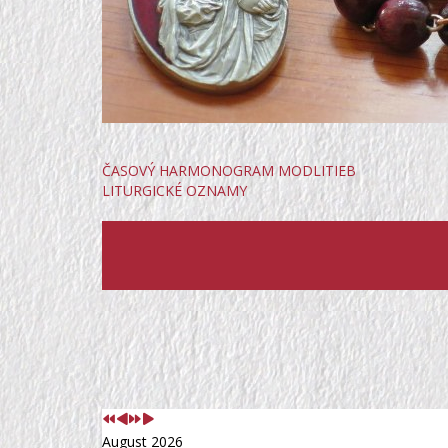
ČASOVÝ HARMONOGRAM MODLITIEB
LITURGICKÉ OZNAMY
Predchádzajúci
Predchádzajúci
Nasledujúci
Nasledujúci
rok
mesiac
rok
mesiac
August 2026