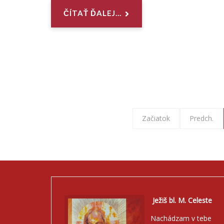
ČÍTAŤ ĎALEJ...
Začiatok
Predch.
Ježiš bl. M. Celeste
Nachádzam v tebe