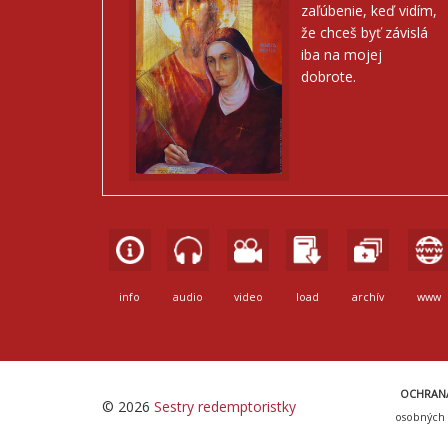
zaľúbenie, keď vidím,
že chceš byť závislá
iba na mojej
dobrote.
info
audio
video
load
archív
www
OCHRAN
© 2026
Sestry redemptoristky
osobných 