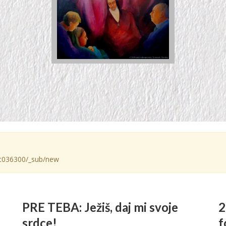
e/gt036300/_sub/new
PRE TEBA: Ježiš, daj mi svoje
2
srdce!
f