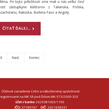
Ríma. Pri tejto príležitosti sme mali u nás veľkú česť
ostiť zástupkyne kláštorov z Talianska, Poľska,
zachstanu, Rakúska, Burkina Faso a Angoly.
ČÍTAŤ ĎALEJ...
10
Nasl.
Koniec
Účelové zariadenie Cirkvi a náboženskej spoločnosti
registrované na MK SR pod číslom MK-573/2000-320
účet v banke:
2629381065/1100
IČO:
37789767
DIČ:
2021658331