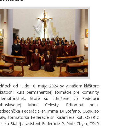
dňoch od 1. do 10. mája 2024 sa v našom kláštore
kutočnil kurz permanentnej formácie pre komunity
edemptoristiek, ktoré sú združené vo Federácii
lahoslavenej Márie Celesty. Prítomná bola
edsedníčka Federácie sr. Imma Di Stefano, OSsR zo
aly, formátorka Federácie sr. Kazimiera Kut, OSsR z
elska Białej a asistent Federácie P. Piotr Chyła, CSsR