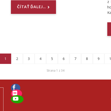
z 
ČÍTAŤ ĎALEJ...
h
Ka
1
2
3
4
5
6
7
8
9
Strana 1 z 34