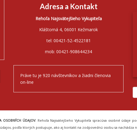
Adresa a Kontakt
Rehoľa Najsvätejšieho Vykupiteľa
Kláštorná 4, 06001 Kežmarok
tel: 00421-52-4522181
mob: 00421-908644234
Práve tu je 920 návštevníkov a žiadni členovia
on-line
A OSOBNÝCH ÚDAJOV:
Rehoľa Najsvätejšieho Vykupiteľa spracúva osobné údaje pod
údajov, podľa ktorých postupuje, ako aj kontakt na zodpovednú osobu sa nachádza n