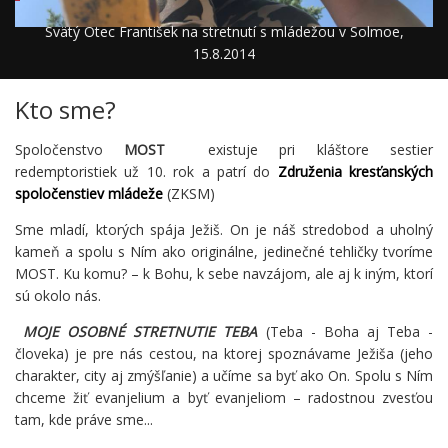
Svätý Otec František na stretnutí s mládežou v Solmoe,
15.8.2014
Kto sme?
Spoločenstvo
MOST
existuje pri kláštore sestier
redemptoristiek už 10. rok a patrí do
Združenia kresťanských
spoločenstiev mládeže
(ZKSM)
Sme mladí, ktorých spája Ježiš. On je náš stredobod a uholný
kameň a spolu s Ním ako originálne, jedinečné tehličky tvoríme
MOST. Ku komu? – k Bohu, k sebe navzájom, ale aj k iným, ktorí
sú okolo nás.
MOJE OSOBNÉ STRETNUTIE TEBA
(Teba - Boha aj Teba -
človeka) je pre nás cestou, na ktorej spoznávame Ježiša (jeho
charakter, city aj zmýšľanie) a učíme sa byť ako On. Spolu s Ním
chceme žiť evanjelium a byť evanjeliom – radostnou zvesťou
tam, kde práve sme...