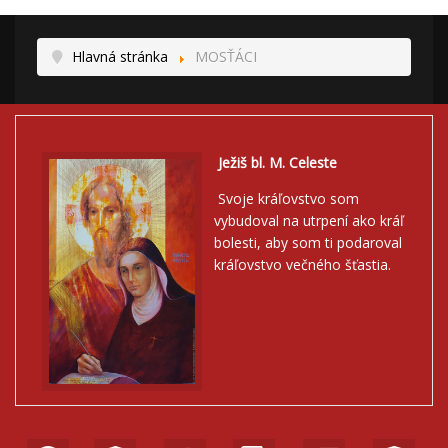
Hlavná stránka
MOSŤÁCI
Ježiš bl. M. Celeste
Svoje kráľovstvo som
vybudoval na utrpení ako kráľ
bolesti, aby som ti podaroval
kráľovstvo večného šťastia.