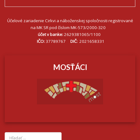
Účelové zariadenie Cirkvi a náboženskej spoločnosti registrované
na MK SR pod číslom MK-573/2000-320
účet v banke:
2629381065/1100
IČO:
37789767
DIČ:
2021658331
MOSŤÁCI