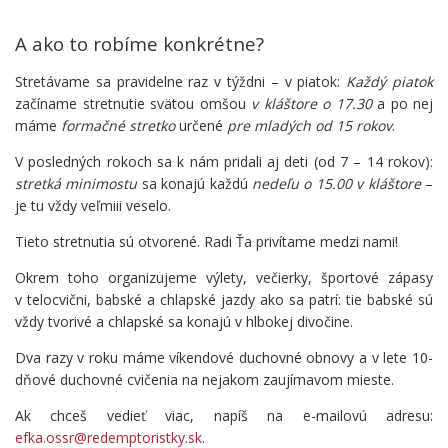
A ako to robíme konkrétne?
Stretávame sa pravidelne raz v týždni – v piatok:
Každý piatok
začíname stretnutie svätou omšou
v kláštore o 17.30
a po nej
máme
formačné stretko
určené
pre mladých od 15 rokov
.
V posledných rokoch sa k nám pridali aj deti (od 7 – 14 rokov):
stretká minimostu
sa konajú každú
nedeľu o 15.00 v kláštore
–
je tu vždy veľmiii veselo.
Tieto stretnutia sú otvorené. Radi Ťa privítame medzi nami!
Okrem toho organizujeme výlety, večierky, športové zápasy
v telocvični, babské a chlapské jazdy ako sa patrí: tie babské sú
vždy tvorivé a chlapské sa konajú v hlbokej divočine.
Dva razy v roku máme víkendové duchovné obnovy a v lete 10-
dňové duchovné cvičenia na nejakom zaujímavom mieste.
Ak chceš vedieť viac, napíš na e-mailovú adresu:
efka.ossr@redemptoristky.sk
.