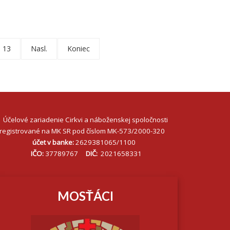
13
Nasl.
Koniec
Účelové zariadenie Cirkvi a náboženskej spoločnosti
registrované na MK SR pod číslom MK-573/2000-320
účet v banke:
2629381065/1100
IČO:
37789767
DIČ:
2021658331
MOSŤÁCI