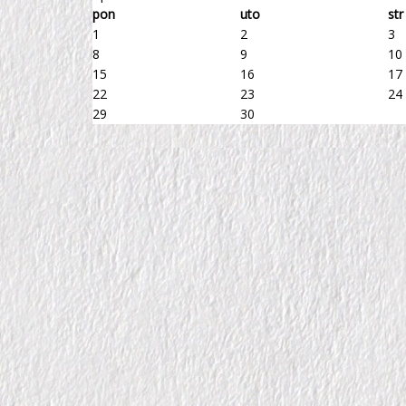
pon
uto
str
1
2
3
8
9
10
15
16
17
22
23
24
29
30