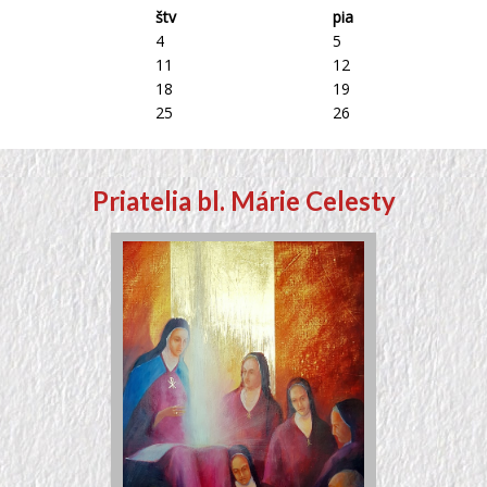
štv
pia
4
5
11
12
18
19
25
26
Priatelia bl. Márie Celesty