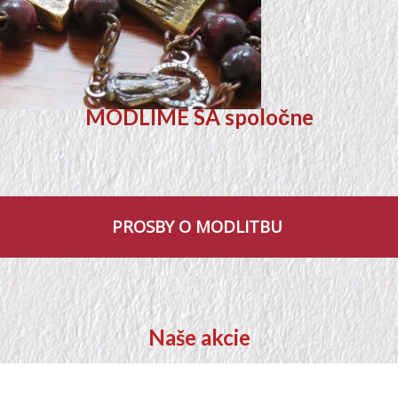
MODLIME SA spoločne
PROSBY O MODLITBU
Naše akcie