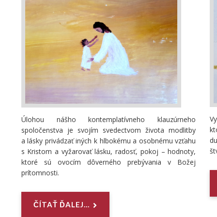
V
Úlohou nášho kontemplatívneho klauzúrneho
k
spoločenstva je svojím svedectvom života modlitby
du
a lásky privádzať iných k hlbokému a osobnému vzťahu
št
s Kristom a vyžarovať lásku, radosť, pokoj – hodnoty,
ktoré sú ovocím dôverného prebývania v Božej
prítomnosti.
ČÍTAŤ ĎALEJ...