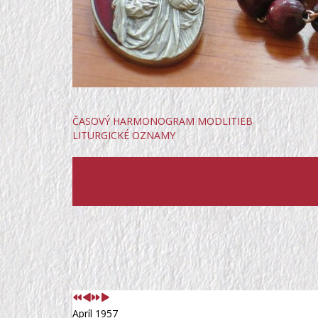
ČASOVÝ HARMONOGRAM MODLITIEB
LITURGICKÉ OZNAMY
Predchádzajúci
Predchádzajúci
Nasledujúci
Nasledujúci
rok
mesiac
rok
mesiac
Apríl 1957