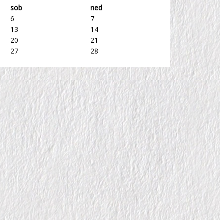
sob
ned
6
7
13
14
20
21
27
28