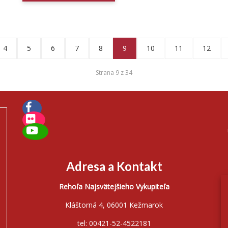
4
5
6
7
8
9
10
11
12
Strana 9 z 34
Adresa a Kontakt
Rehoľa Najsvätejšieho Vykupiteľa
Kláštorná 4, 06001 Kežmarok
tel: 00421-52-4522181