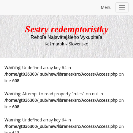
Menu
Toggl
navig
Sestry redemptoristky
Rehoľa Najsvätejšieho Vykupiteľa
Kežmarok – Slovensko
Warning
: Undefined array key 64 in
/home/gt036300/_sub/new/libraries/src/Access/Access.php
on
line
608
Warning
: Attempt to read property "rules" on null in
/home/gt036300/_sub/new/libraries/src/Access/Access.php
on
line
608
Warning
: Undefined array key 64 in
/home/gt036300/_sub/new/libraries/src/Access/Access.php
on
line
613