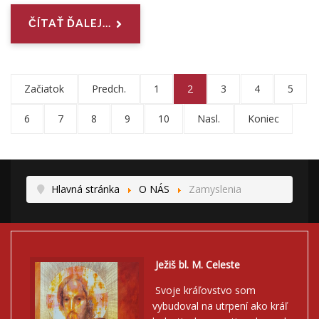
ČÍTAŤ ĎALEJ...
Začiatok
Predch.
1
2
3
4
5
6
7
8
9
10
Nasl.
Koniec
Hlavná stránka
O NÁS
Zamyslenia
Ježiš bl. M. Celeste
Svoje kráľovstvo som
vybudoval na utrpení ako kráľ