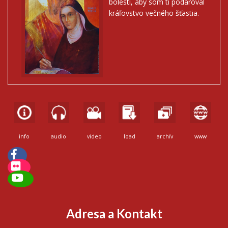
bolesti, aby som ti podaroval
kráľovstvo večného šťastia.
info
audio
video
load
archív
www
Adresa a Kontakt