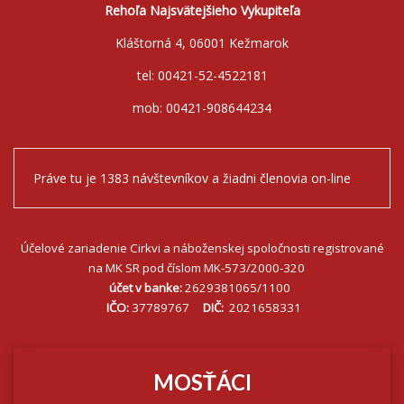
Rehoľa Najsvätejšieho Vykupiteľa
Kláštorná 4, 06001 Kežmarok
tel: 00421-52-4522181
mob: 00421-908644234
Práve tu je 1383 návštevníkov a žiadni členovia on-line
Účelové zariadenie Cirkvi a náboženskej spoločnosti registrované
na MK SR pod číslom MK-573/2000-320
účet v banke:
2629381065/1100
IČO:
37789767
DIČ:
2021658331
MOSŤÁCI