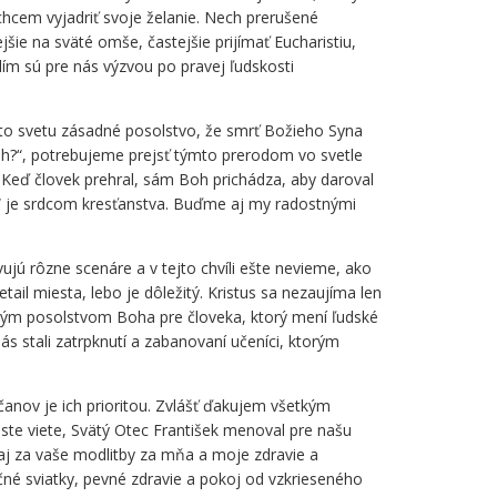
chcem vyjadriť svoje želanie. Nech prerušené
ie na sväté omše, častejšie prijímať Eucharistiu,
ím sú pre nás výzvou po pravej ľudskosti
muto svetu zásadné posolstvo, že smrť Božieho Syna
oh?“, potrebujeme prejsť týmto prerodom vo svetle
 Keď človek prehral, sám Boh prichádza, aby daroval
je“ je srdcom kresťanstva. Buďme aj my radostnými
vujú rôzne scenáre a v tejto chvíli ešte nevieme, ako
tail miesta, lebo je dôležitý. Kristus sa nezaujíma len
žitým posolstvom Boha pre človeka, ktorý mení ľudské
ás stali zatrpknutí a zabanovaní učeníci, ktorým
čanov je ich prioritou. Zvlášť ďakujem všetkým
te viete, Svätý Otec František menoval pre našu
j za vaše modlitby za mňa a moje zdravie a
é sviatky, pevné zdravie a pokoj od vzkrieseného