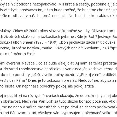
y sa nič podobné nezopakovalo. Milí bratia a sestry, podobne aj ja 
ás všetkých predsavzatím, až to bude možné, že budeme chodiť častejš
ejšie modlievať v našich domácnostiach. Nech dni bez kontaktu s okol
oslužby, Cirkev už 2000 rokov slávi veľkonočné sviatky. Ohlasuje to
ich životných skúškach a ťažkostiach pýtame „Kde je Boh? Jestvuje B
iskup Fulton Sheen (1895 – 1979): „Boh prichádza zachrániť človeka.
tania, ktorá sa nazýva „matkou všetkých nedieľ“. Zvolanie „Ježiš ži
v tomto náročnom čase.
nými dverami. Nevedeli, čo sa bude ďalej diať. Aj nám sa teraz predsta
vil do stredu spoločenstva apoštolov. Evanjelista Ján zachoval tento de
a, do jeho podstaty. Ježišov veľkonočný pozdrav „Pokoj vám“ je dôle
, keď videli Pána.“ Dnes je to odkazom pre nás. Nedovoľme, aby sa z n
ho Krista. On neprináša povrchný pokoj, ale pokoj srdca.
moci, ktorí na rôznych úrovniach ukazujú, že dobro krajiny a jej ob
 obetavosť. Nech vás Pán Boh za túto službu bohato požehná. Ako is
e na neho v našich modlitbách. V tejto chvíli sa chcem poďakovať a
 i pri Pánovom oltári. Všetkým vám vyprosujem požehnané veľkonočn