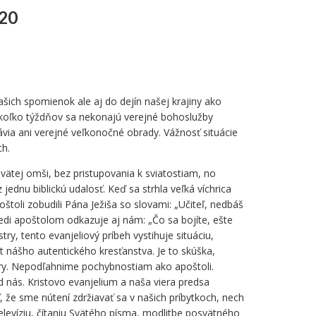
020
šich spomienok ale aj do dejín našej krajiny ako
ekoľko týždňov sa nekonajú verejné bohoslužby
ávia ani verejné veľkonočné obrady. Vážnosť situácie
ch.
vätej omši, bez pristupovania k sviatostiam, no
dnu biblickú udalosť. Keď sa strhla veľká víchrica
poštoli zobudili Pána Ježiša so slovami: „Učiteľ, nedbáš
edi apoštolom odkazuje aj nám: „Čo sa bojíte, ešte
stry, tento evanjeliový príbeh vystihuje situáciu,
t nášho autentického kresťanstva. Je to skúška,
ery. Nepodľahnime pochybnostiam ako apoštoli.
d nás. Kristovo evanjelium a naša viera predsa
 že sme nútení zdržiavať sa v našich príbytkoch, nech
televíziu, čítaniu Svätého písma, modlitbe posvätného