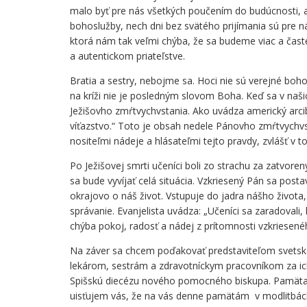
malo byť pre nás všetkých poučením do budúcnosti, ab
bohoslužby, nech dni bez svätého prijímania sú pre n
ktorá nám tak veľmi chýba, že sa budeme viac a čast
a autentickom priateľstve.
Bratia a sestry, nebojme sa. Hoci nie sú verejné boh
na kríži nie je posledným slovom Boha. Keď sa v naš
Ježišovho zmŕtvychvstania. Ako uvádza americký arcib
víťazstvo.“ Toto je obsah nedele Pánovho zmŕtvychvs
nositeľmi nádeje a hlásateľmi tejto pravdy, zvlášť 
Po Ježišovej smrti učeníci boli zo strachu za zatvore
sa bude vyvíjať celá situácia. Vzkriesený Pán sa posta
okrajovo o náš život. Vstupuje do jadra nášho život
správanie. Evanjelista uvádza: „Učeníci sa zaradovali
chýba pokoj, radosť a nádej z prítomnosti vzkriesené
Na záver sa chcem poďakovať predstaviteľom svetskej 
lekárom, sestrám a zdravotníckym pracovníkom za ich
Spišskú diecézu nového pomocného biskupa. Pamätajm
uisťujem vás, že na vás denne pamätám v modlitbách