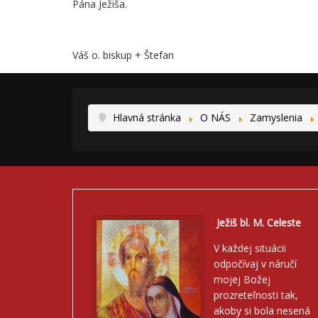
Pána Ježiša.
Váš o. biskup + Štefan
Hlavná stránka
O NÁS
Zamyslenia
Ježiš bl. M. Celeste
V každej situácii
odpočívaj v náručí
mojej Božej
prozreteľnosti tak,
akoby si bola nesená