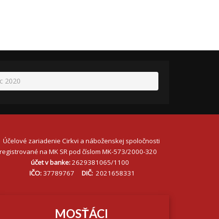
oc 2020
Účelové zariadenie Cirkvi a náboženskej spoločnosti
registrované na MK SR pod číslom MK-573/2000-320
účet v banke:
2629381065/1100
IČO:
37789767
DIČ:
2021658331
MOSŤÁCI