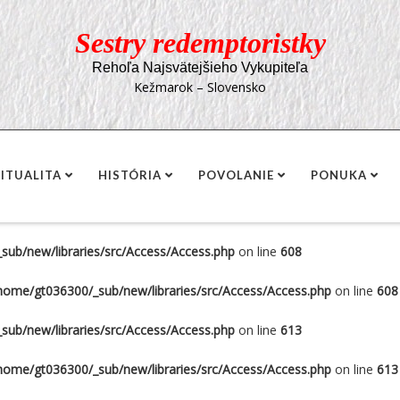
Sestry redemptoristky
Rehoľa Najsvätejšieho Vykupiteľa
Kežmarok – Slovensko
RITUALITA
HISTÓRIA
POVOLANIE
PONUKA
ub/new/libraries/src/Access/Access.php
on line
608
home/gt036300/_sub/new/libraries/src/Access/Access.php
on line
608
ub/new/libraries/src/Access/Access.php
on line
613
home/gt036300/_sub/new/libraries/src/Access/Access.php
on line
613