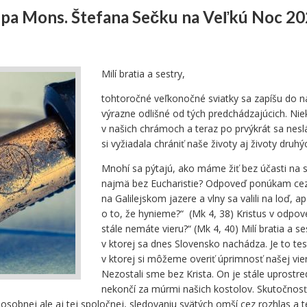
kupa Mons. Štefana Sečku na Veľkú Noc 2
Milí bratia a sestry,
tohtoročné veľkonočné sviatky sa zapíšu do na
výrazne odlišné od tých predchádzajúcich. Ni
v našich chrámoch a teraz po prvýkrát sa nesl
si vyžiadala chrániť naše životy aj životy druhý
Mnohí sa pýtajú, ako máme žiť bez účasti na s
najmä bez Eucharistie? Odpoveď ponúkam cez je
na Galilejskom jazere a vlny sa valili na loď, a
o to, že hynieme?“ (Mk 4, 38) Kristus v odpov
stále nemáte vieru?“ (Mk 4, 40) Milí bratia a se
v ktorej sa dnes Slovensko nachádza. Je to tes
v ktorej si môžeme overiť úprimnosť našej vi
Nezostali sme bez Krista. On je stále uprostre
nekončí za múrmi našich kostolov. Skutočnosť,
, osobnej ale aj tej spoločnej, sledovaniu svätých omší cez rozhlas a 