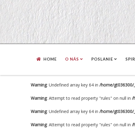
HOME
O NÁS
POSLANIE
SPI
Warning
: Undefined array key 64 in
/home/gt036300/_s
Warning
: Attempt to read property "rules" on null in
/
Warning
: Undefined array key 64 in
/home/gt036300/_s
Warning
: Attempt to read property "rules" on null in
/