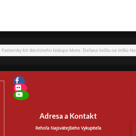
Pastiersky list diecézneho biskupa Mons. Štefana Sečku na Veľkú N
Adresa a Kontakt
Rehoľa Najsvätejšieho Vykupiteľa