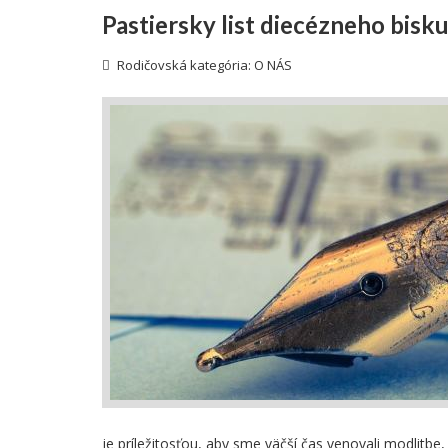
Pastiersky list diecézneho bis
Rodičovská kategória:
O NÁS
je príležitosťou, aby sme väčší čas venovali modlitbe