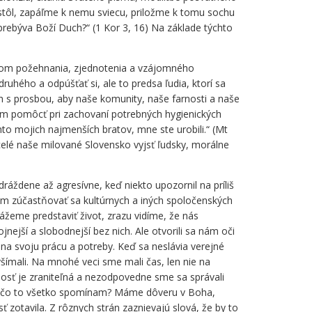
stôl, zapáľme k nemu sviecu, priložme k tomu sochu
prebýva Boží Duch?“ (1 Kor 3, 16) Na základe týchto
asom požehnania, zjednotenia a vzájomného
hého a odpúšťať si, ale to predsa ľudia, ktorí sa
ch s prosbou, aby naše komunity, naše farnosti a naše
 im pomôcť pri zachovaní potrebných hygienických
to mojich najmenších bratov, mne ste urobili.“ (Mt
 celé naše milované Slovensko vyjsť ľudsky, morálne
ráždene až agresívne, keď niekto upozornil na príliš
nám zúčastňovať sa kultúrnych a iných spoločenských
kážeme predstaviť život, zrazu vidíme, že nás
ejší a slobodnejší bez nich. Ale otvorili sa nám oči
, na svoju prácu a potreby. Keď sa neslávia verejné
šímali. Na mnohé veci sme mali čas, len nie na
nosť je zraniteľná a nezodpovedne sme sa správali
“ Prečo to všetko spomínam? Máme dôveru v Boha,
 zotavila. Z rôznych strán zaznievajú slová, že by to