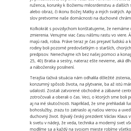
ruženca, korunky k Božiemu milosrdenstvu a ďalších 
alebo obraz, či ikonu Božej Matky a iných svätých. A
slov pretvorme naše domácnosti na duchovné chrámy
Koľkokrát s povzdychom konštatujeme, že nemáme na 
zmierenia. Venujme viac času nášmu rastu vo viere. 
majú radi, robia. Práve teraz je čas prejaviť ľudskú 
rodiny boli pozorné predovšetkým o starších, chorýc
predpisov. Nenechajme ich bez našej pomoci a konajm
25, 40) Bratia a sestry, nateraz ešte nevieme, aká dl
a nábožensky posilnení.
Terajšia ťaživá situácia nám odhalila dôležité ziste
konzumný spôsob života, na plytvanie, ba až istú má
udalostí. Zostali zatvorené obchodné a zábavné centrá
zotročovali a oberali o čas. Veci, o ktorých sme boli
aj na iné skutočnosti. Napríklad, že sme prehliadali 
bohoslužby, zrazu to zatriaslo aj našou vierou a uve
duchovný život. Bývalý český prezident Václav Klaus
k svetu v nádeji, že veda, technika a moderný svet 
modlíme sa a každý na svojom mieste robíme všetko pr