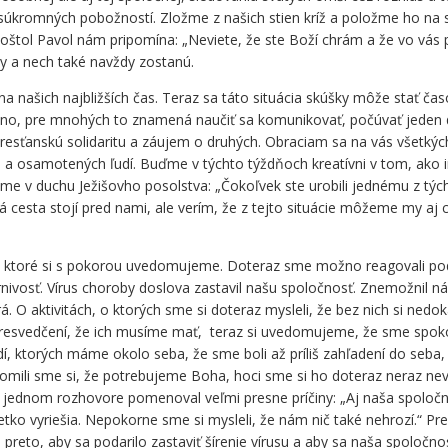
súkromných pobožností. Zložme z našich stien kríž a položme ho na 
poštol Pavol nám pripomína: „Neviete, že ste Boží chrám a že vo vás 
 a nech také navždy zostanú.
našich najbližších čas. Teraz sa táto situácia skúšky môže stať č
Áno, pre mnohých to znamená naučiť sa komunikovať, počúvať jeden dru
a kresťanskú solidaritu a záujem o druhých. Obraciam sa na vás všetký
h a osamotených ľudí. Buďme v týchto týždňoch kreatívni v tom, ako
e v duchu Ježišovho posolstva: „Čokoľvek ste urobili jednému z tých
há cesta stojí pred nami, ale verím, že z tejto situácie môžeme my aj
nia, ktoré si s pokorou uvedomujeme. Doteraz sme možno reagovali pod
rnivosť. Vírus choroby doslova zastavil našu spoločnosť. Znemožnil 
. O aktivitách, o ktorých sme si doteraz mysleli, že bez nich si nedo
 presvedčení, že ich musíme mať, teraz si uvedomujeme, že sme spokojn
ľudí, ktorých máme okolo seba, že sme boli až príliš zahľadení do seba
domili sme si, že potrebujeme Boha, hoci sme si ho doteraz neraz nev
 v jednom rozhovore pomenoval veľmi presne príčiny: „Aj naša spoloč
všetko vyriešia. Nepokorne sme si mysleli, že nám nič také nehrozí.
eto, aby sa podarilo zastaviť šírenie vírusu a aby sa naša spoločnosť