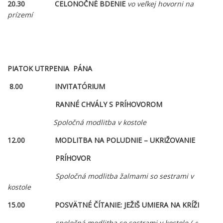
20.30 CELONOČNÉ BDENIE
vo veľkej hovorni na
prízemí
PIATOK UTRPENIA PÁNA
8.00 INVITATÓRIUM
RANNÉ CHVÁLY S PRÍHOVOROM
Spoločná modlitba v kostole
12.00
MODLITBA NA POLUDNIE – UKRIŽOVANIE
PRÍHOVOR
Spoločná modlitba žalmami so sestrami v
kostole
15.00
POSVÄTNÉ ČÍTANIE:
JEŽIŠ UMIERA NA KRÍŽI
spoločná modlitba so sestrami v kostole ( +