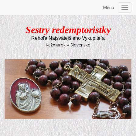
Menu
Toggl
navig
Sestry redemptoristky
Rehoľa Najsvätejšieho Vykupiteľa
Kežmarok – Slovensko