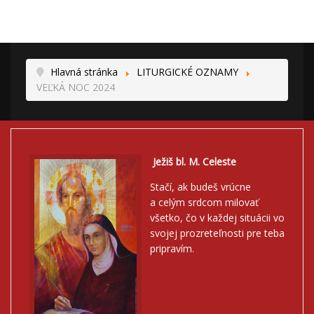
Hlavná stránka
LITURGICKÉ OZNAMY
VEĽKÁ NOC 2024
Ježiš bl. M. Celeste
Stačí, ak budeš vrúcne
a celým srdcom milovať
všetko, čo v každej situácii vo
svojej prozreteľnosti pre teba
pripravím.