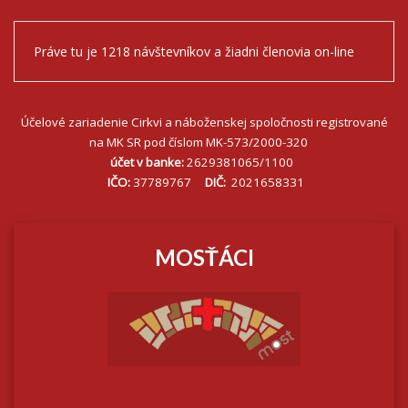
Práve tu je 1218 návštevníkov a žiadni členovia on-line
Účelové zariadenie Cirkvi a náboženskej spoločnosti registrované
na MK SR pod číslom MK-573/2000-320
účet v banke:
2629381065/1100
IČO:
37789767
DIČ:
2021658331
MOSŤÁCI