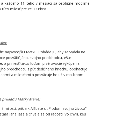
 a každého 11.-teho v mesiaci sa osobitne modlíme
 túto milosť pre celú Cirkev.
ako:
e najsvätejšiu Matku. Pobáda ju, aby sa vydala na
hce posvätiť Jána, svojho predchodcu, ešte
e, a priniesť takto ľuďom prvé ovocie vykúpenia.
jho predchodcu z pút dedičného hriechu, obohacuje
darmi a milosťami a posväcuje ho už v matkinom
z príkladu Matky Márie:
 milosti, prišla k Alžbete s „Plodom svojho života“
ťaťa Jána jasá a chveje sa od radosti. Vo chvíli, keď