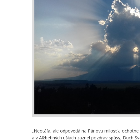
„Neotáľa, ale odpovedá na Pánovu milosť a ochotne r
a v Alžbetiných ušiach zaznel pozdrav spásy, Duch Svät