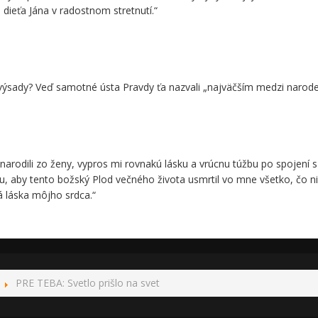
 dieťa Jána v radostnom stretnutí.“
 výsady? Veď samotné ústa Pravdy ťa nazvali „najväčším medzi naroden
 narodili zo ženy, vypros mi rovnakú lásku a vrúcnu túžbu po spojení 
, aby tento božský Plod večného života usmrtil vo mne všetko, čo ni
á láska môjho srdca.“
PRE TEBA: Svetlo prišlo na svet