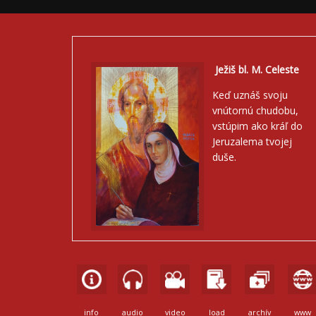
Ježiš bl. M. Celeste
Keď uznáš svoju
vnútornú chudobu,
vstúpim ako kráľ do
Jeruzalema tvojej
duše.
info
audio
video
load
archív
www