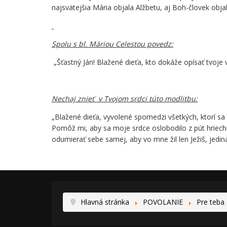
najsvätejšia Mária objala Alžbetu, aj Boh-človek objal
Spolu s bl. Máriou Celestou povedz:
„Šťastný Ján! Blažené dieťa, kto dokáže opísať tvoje
Nechaj znieť v Tvojom srdci túto modlitbu:
„Blažené dieťa, vyvolené spomedzi všetkých, ktorí sa
Pomôž mi, aby sa moje srdce oslobodilo z pút hriechu
odumierať sebe samej, aby vo mne žil len Ježiš, jedin
Hlavná stránka
POVOLANIE
Pre teba