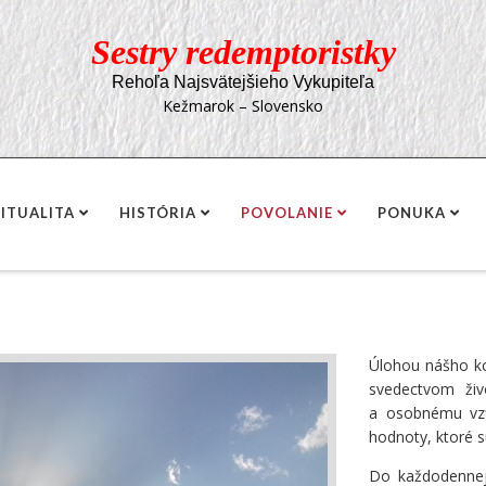
Sestry redemptoristky
Rehoľa Najsvätejšieho Vykupiteľa
Kežmarok – Slovensko
RITUALITA
HISTÓRIA
POVOLANIE
PONUKA
Úlohou nášho ko
svedectvom živ
a osobnému vzť
hodnoty, ktoré 
Do každodennej