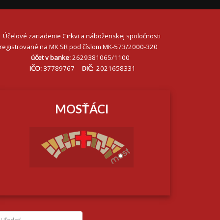
Účelové zariadenie Cirkvi a náboženskej spoločnosti
registrované na MK SR pod číslom MK-573/2000-320
účet v banke:
2629381065/1100
IČO:
37789767
DIČ:
2021658331
MOSŤÁCI