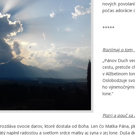
nových povolaní
počas adorácie o
*****
Rozjímaj o tom, 
„Pánov Duch vedi
cestu, pretože c
v Alžbetinom lon
Oslobodzuje svo
ho výnimočnými 
lone.“
Pozri a pouč sa 
ozdáva ovocie darov, ktoré dostala od Boha. Len čo Matka Pána, plná
ý naplnil radosťou a svetlom srdce matky aj syna v jej lone. Duša die