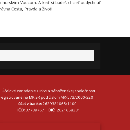
m horským Vodcom. A keď si budeš chcieť oddýchnuť
rávna Cesta, Pravda a Život!
Účelové zariadenie Cirkvi a náboženskej spoločnosti
registrované na MK SR pod číslom MK-573/2000-320
účet v banke:
2629381065/1100
IČO:
37789767
DIČ:
2021658331