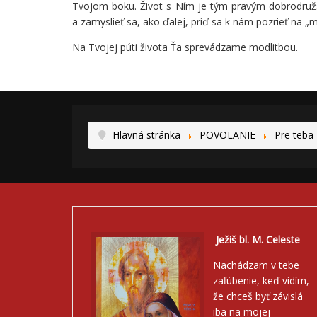
Tvojom boku. Život s Ním je tým pravým dobrodruž
a zamyslieť sa, ako ďalej, príď sa k nám pozrieť na „
Na Tvojej púti života Ťa sprevádzame modlitbou.
Hlavná stránka
POVOLANIE
Pre teba
Ježiš bl. M. Celeste
Nachádzam v tebe
zaľúbenie, keď vidím,
že chceš byť závislá
iba na mojej