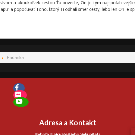
stvom a akoukoľvek cestou Ťa povedie, On je tým najspoľahlivejší
mapu“ a popočúvať Toho, ktorý Ti odhalí smer cesty, lebo len On je sp
Hádanka
Adresa a Kontakt
Rehoľa Najsvätejšieho Vykupiteľa