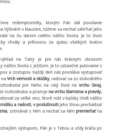
témou
ívne redemptoristky, ktorým Pán dal povolanie
a Výšinách v klauzúre, túžime sa nechať zahŕňať Jeho
edať na ňu darom celého nášho života. Je to život
itby chvály a príhovoru za spásu všetkých bratov
e.
výhľad na Tatry je pre nás krásnym obrazom
ity nášho života s Ježišom. Je to ustavičné putovanie s
upov a zostupov. Každý deň nás povoláva vystupovať
u na
Vrch vernosti a skúšky
, radovať sa zo slobodného
rozhodnutia pre Neho na celý život na
vrchu Sinaj
,
še rozhodnutia a postoje
na vrchu klamstva a pravdy
,
ebovať za veľké veci, ktoré robí v každej chvíli nášho
smútku a radosti
,
v poslušnosti
Jeho Slovu prechádzať
enia
, zotrvávať s Ním a nechať sa Ním
premieňať
na
áročnejším výstupom, Pán je s Tebou a vždy kráča po