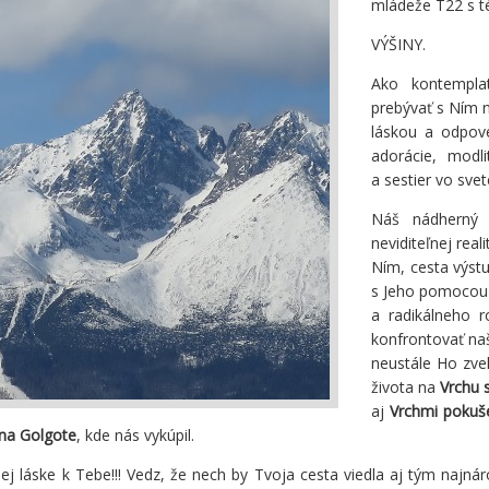
mládeže T22 s 
VÝŠINY.
Ako kontemplat
prebývať s Ním n
láskou a odpov
adorácie, modl
a sestier vo svet
Náš nádherný 
neviditeľnej real
Ním, cesta výst
s Jeho pomoco
a radikálneho 
konfrontovať na
neustále Ho zvel
života na
Vrchu 
aj
Vrchmi pokuš
na Golgote
, kde nás vykúpil.
žej láske k Tebe!!! Vedz, že nech by Tvoja cesta viedla aj tým najn