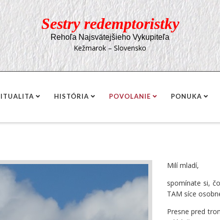
Sestry redemptoristky
Rehoľa Najsvätejšieho Vykupiteľa
Kežmarok – Slovensko
RITUALITA
HISTÓRIA
POVOLANIE
PONUKA
Milí mladí,
spomínate si, č
TAM síce osobne,
Presne pred tro