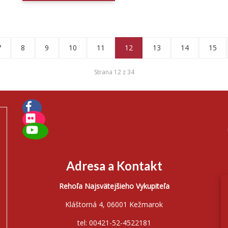
7
8
9
10
11
12
13
14
15
Strana 12 z 34
Adresa a Kontakt
Rehoľa Najsvätejšieho Vykupiteľa
Kláštorná 4, 06001 Kežmarok
tel: 00421-52-4522181