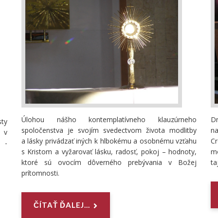
Úlohou nášho kontemplatívneho klauzúrneho
D
ty
spoločenstva je svojím svedectvom života modlitby
n
2 v
a lásky privádzať iných k hlbokému a osobnému vzťahu
C
 -
s Kristom a vyžarovať lásku, radosť, pokoj – hodnoty,
mo
ktoré sú ovocím dôverného prebývania v Božej
ta
prítomnosti.
ČÍTAŤ ĎALEJ...