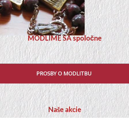
MODLIME SA spoločne
PROSBY O MODLITBU
Naše akcie