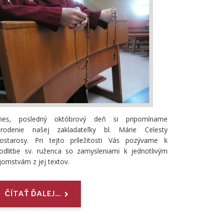
nes, posledný októbrový deň si pripomíname
arodenie našej zakladateľky bl. Márie Celesty
rostarosy. Pri tejto príležitosti Vás pozývame k
dlitbe sv. ruženca so zamysleniami k jednotlivým
jomstvám z jej textov.
ČÍTAŤ ĎALEJ...