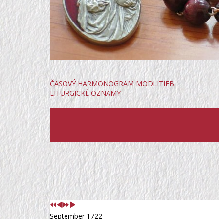
ČASOVÝ HARMONOGRAM MODLITIEB
LITURGICKÉ OZNAMY
Predchádzajúci
Predchádzajúci
Nasledujúci
Nasledujúci
rok
mesiac
rok
mesiac
September 1722