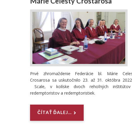
Márie Celesty Crostarosa
Prvé zhromaždenie Federácie bl. Márie Celes
Crosarosa sa uskutočnilo 23. až 31. októbra 202
Scale, v kolíske dvoch rehoľných inštitútov
redemptoristov a redemptoristiek.
ČÍTAŤ ĎALEJ...