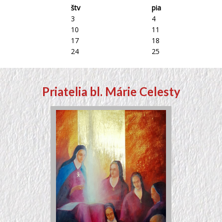
štv
pia
3
4
10
11
17
18
24
25
Priatelia bl. Márie Celesty