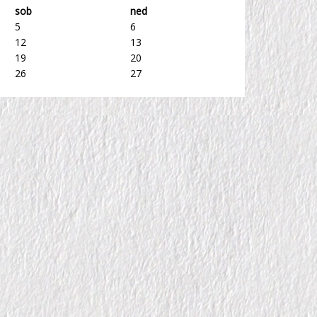
sob
ned
5
6
12
13
19
20
26
27