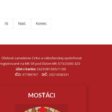
16
Nasl.
Koniec
Účelové zariadenie Cirkvi a náboženskej spoločnosti
registrované na MK SR pod číslom MK-573/2000-320
účet v banke:
2629381065/1100
IČO:
37789767
DIČ:
2021658331
MOSŤÁCI