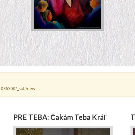
e/gt036300/_sub/new
PRE TEBA: Čakám Teba Kráľ
T