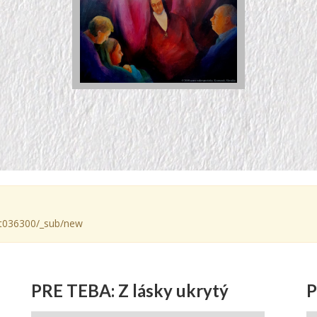
e/gt036300/_sub/new
PRE TEBA: Z lásky ukrytý
P