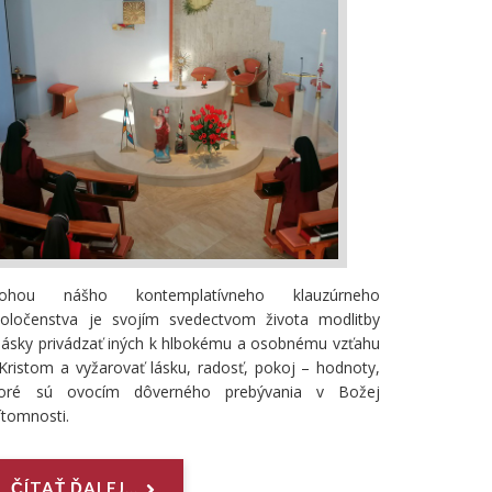
lohou nášho kontemplatívneho klauzúrneho
poločenstva je svojím svedectvom života modlitby
lásky privádzať iných k hlbokému a osobnému vzťahu
Kristom a vyžarovať lásku, radosť, pokoj – hodnoty,
toré sú ovocím dôverného prebývania v Božej
ítomnosti.
ČÍTAŤ ĎALEJ...