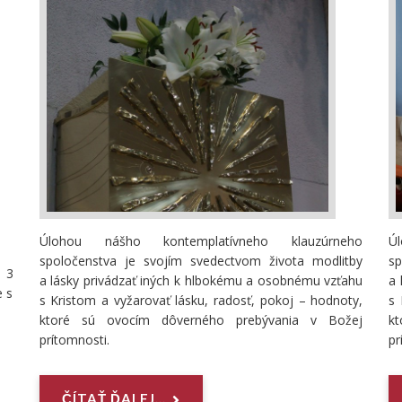
Úlohou nášho kontemplatívneho klauzúrneho
Ú
spoločenstva je svojím svedectvom života modlitby
s
 3
a lásky privádzať iných k hlbokému a osobnému vzťahu
a 
e s
s Kristom a vyžarovať lásku, radosť, pokoj – hodnoty,
s 
ktoré sú ovocím dôverného prebývania v Božej
k
prítomnosti.
pr
ČÍTAŤ ĎALEJ...