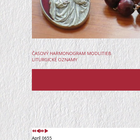
ČASOVÝ HARMONOGRAM MODLITIEB
LITURGICKÉ OZNAMY
Predchádzajúci
Predchádzajúci
Nasledujúci
Nasledujúci
rok
mesiac
rok
mesiac
Apríl 0655