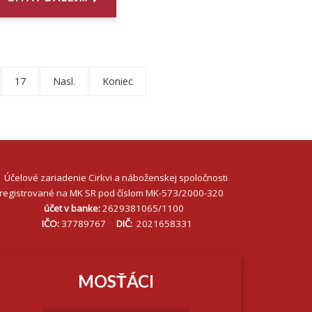
17
Nasl.
Koniec
Účelové zariadenie Cirkvi a náboženskej spoločnosti
registrované na MK SR pod číslom MK-573/2000-320
účet v banke:
2629381065/1100
IČO:
37789767
DIČ:
2021658331
MOSŤÁCI