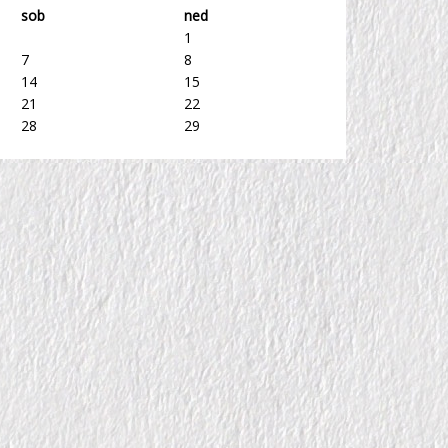
sob
ned
1
7
8
14
15
21
22
28
29