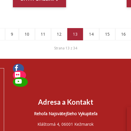
9
10
11
12
13
14
15
16
Strana 13 z 34
Adresa a Kontakt
Rehoľa Najsvätejšieho Vykupiteľa
Kláštorná 4, 06001 Kežmarok