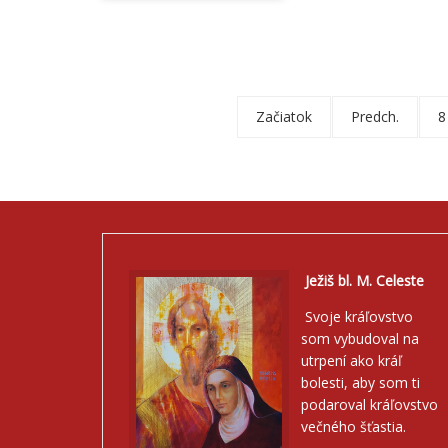
Začiatok
Predch.
8
Ježiš bl. M. Celeste
Svoje kráľovstvo
som vybudoval na
utrpení ako kráľ
bolesti, aby som ti
podaroval kráľovstvo
večného šťastia.