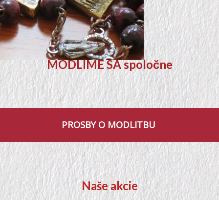
MODLIME SA spoločne
PROSBY O MODLITBU
Naše akcie