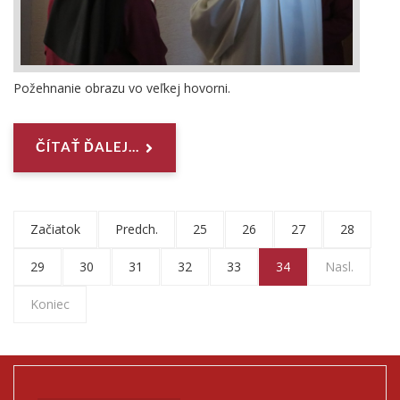
Požehnanie obrazu vo veľkej hovorni.
ČÍTAŤ ĎALEJ...
Začiatok
Predch.
25
26
27
28
29
30
31
32
33
34
Nasl.
Koniec