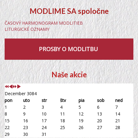
MODLIME SA spoločne
ČASOVÝ HARMONOGRAM MODLITIEB
LITURGICKÉ OZNAMY
PROSBY O MODLITBU
Predchádzajúci
Predchádzajúci
Nasledujúci
Nasledujúci
rok
mesiac
rok
mesiac
Naše akcie
December 3084
pon
uto
str
štv
pia
sob
ned
1
2
3
4
5
6
7
8
9
10
11
12
13
14
15
16
17
18
19
20
21
22
23
24
25
26
27
28
29
30
31