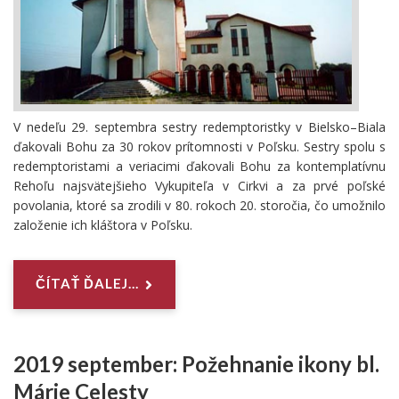
V nedeľu 29. septembra sestry redemptoristky v Bielsko–Biala
ďakovali Bohu za 30 rokov prítomnosti v Poľsku. Sestry spolu s
redemptoristami a veriacimi ďakovali Bohu za kontemplatívnu
Rehoľu najsvätejšieho Vykupiteľa v Cirkvi a za prvé poľské
povolania, ktoré sa zrodili v 80. rokoch 20. storočia, čo umožnilo
založenie ich kláštora v Poľsku.
ČÍTAŤ ĎALEJ...
2019 september: Požehnanie ikony bl.
Márie Celesty