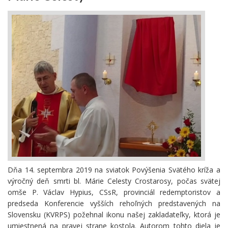
Dňa 14. septembra 2019 na sviatok Povýšenia Svätého kríža a
výročný deň smrti bl. Márie Celesty Crostarosy, počas svätej
omše P. Václav Hypius, CSsR, provinciál redemptoristov a
predseda Konferencie vyšších rehoľných predstavených na
Slovensku (KVRPS) požehnal ikonu našej zakladateľky, ktorá je
umiestnená na pravej strane kostola. Autorom tohto diela je