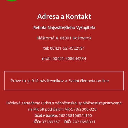
Adresa a Kontakt
Rehoľa Najsvätejšieho Vykupiteľa
Kláštorná 4, 06001 Kežmarok
tel: 00421-52-4522181
mob: 00421-908644234
Práve tu je 918 návštevníkov a žiadni členovia on-line
Účelové zariadenie Cirkvi a náboženskej spoločnosti registrované
na MK SR pod číslom MK-573/2000-320
účet v banke:
2629381065/1100
IČO:
37789767
DIČ:
2021658331