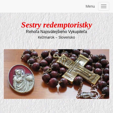
Menu
Toggl
navig
Sestry redemptoristky
Rehoľa Najsvätejšieho Vykupiteľa
Kežmarok – Slovensko