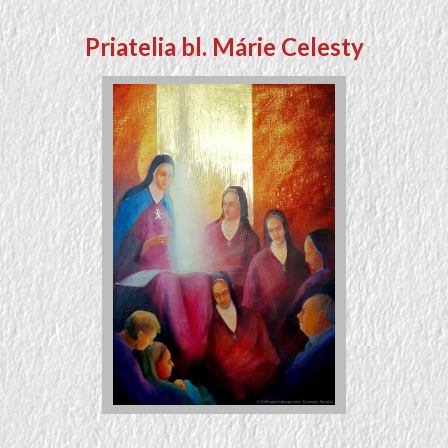
Priatelia bl. Márie Celesty