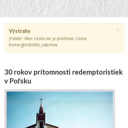
×
Výstrahy
JFolder: :files: Cesta nie je priečinok. Cesta:
home/gt036300/_sub/new
30 rokov prítomnosti redemptoristiek
v Poľsku