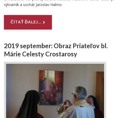
výtvarník a sochár Jaroslav Halmo.
ČÍTAŤ ĎALEJ...
2019 september: Obraz Priateľov bl.
Márie Celesty Crostarosy