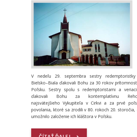
V nedeľu 29. septembra sestry redemptoristky
Bielsko–Biala ďakovali Bohu za 30 rokov prítomnost
Poľsku. Sestry spolu s redemptoristami a veriac
ďakovali Bohu za kontemplatívnu Reho
najsvätejšieho Vykupiteľa v Cirkvi a za prvé poľ
povolania, ktoré sa zrodili v 80. rokoch 20. storočia,
umožnilo založenie ich kláštora v Poľsku.
ČÍTAŤ ĎALEJ...