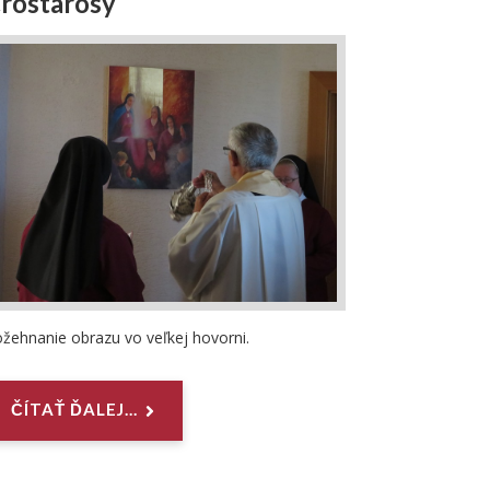
rostarosy
žehnanie obrazu vo veľkej hovorni.
ČÍTAŤ ĎALEJ...