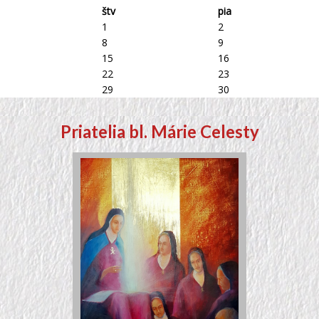
štv
pia
1
2
8
9
15
16
22
23
29
30
Priatelia bl. Márie Celesty