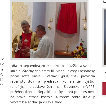
C
 v
i v
Dňa 14. septembra 2019 na sviatok Povýšenia Svätého
imi
kríža a výročný deň smrti bl. Márie Celesty Crostarosy,
Po
ľu
počas svätej omše P. Václav Hypius, CSsR, provinciál
ské
redemptoristov a predseda Konferencie vyšších
 čo
rehoľných predstavených na Slovensku (KVRPS)
požehnal ikonu našej zakladateľky, ktorá je umiestnená
na pravej strane kostola. Autorom tohto diela je
výtvarník a sochár Jaroslav Halmo.