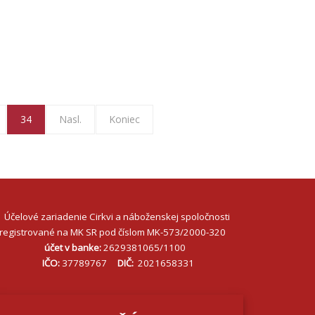
34
Nasl.
Koniec
Účelové zariadenie Cirkvi a náboženskej spoločnosti
registrované na MK SR pod číslom MK-573/2000-320
účet v banke:
2629381065/1100
IČO:
37789767
DIČ:
2021658331