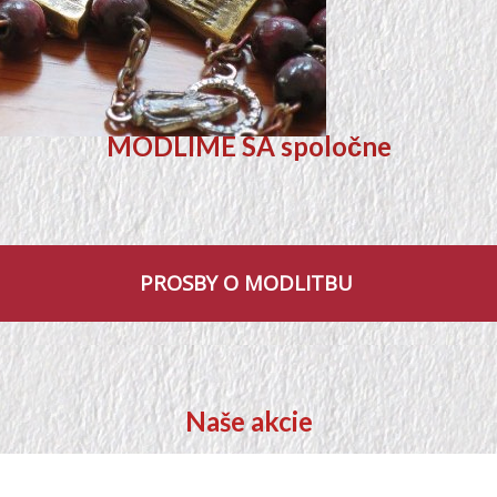
MODLIME SA spoločne
PROSBY O MODLITBU
Naše akcie