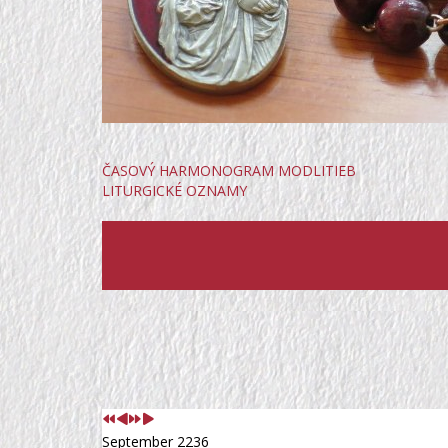
ČASOVÝ HARMONOGRAM MODLITIEB
LITURGICKÉ OZNAMY
Predchádzajúci
Predchádzajúci
Nasledujúci
Nasledujúci
rok
mesiac
rok
mesiac
September 2236