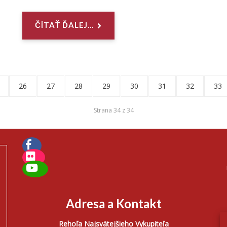
ČÍTAŤ ĎALEJ...
26
27
28
29
30
31
32
33
Strana 34 z 34
Adresa a Kontakt
Rehoľa Najsvätejšieho Vykupiteľa