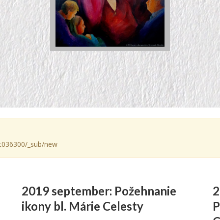
e/gt036300/_sub/new
2019 september: Požehnanie
2
ikony bl. Márie Celesty
P