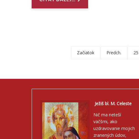
Začiatok
Predch.
25
Ježiš bl. M. Celeste
Nič ma neteší
väčšmi, ako
uzdravovanie mojich
zranených údov,