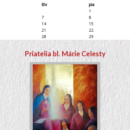
štv
pia
1
7
8
14
15
21
22
28
29
Priatelia bl. Márie Celesty