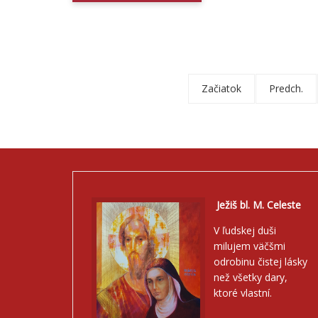
Začiatok
Predch.
Ježiš bl. M. Celeste
V ľudskej duši
milujem väčšmi
odrobinu čistej lásky
než všetky dary,
ktoré vlastní.