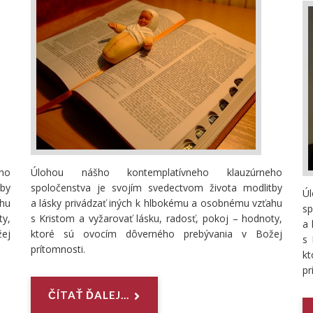
ho
Úlohou nášho kontemplatívneho klauzúrneho
by
spoločenstva je svojím svedectvom života modlitby
Ú
ahu
a lásky privádzať iných k hlbokému a osobnému vzťahu
s
ty,
s Kristom a vyžarovať lásku, radosť, pokoj – hodnoty,
a 
ej
ktoré sú ovocím dôverného prebývania v Božej
s 
prítomnosti.
k
pr
ČÍTAŤ ĎALEJ...