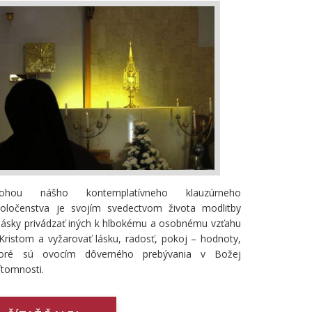
lohou nášho kontemplatívneho klauzúrneho
poločenstva je svojím svedectvom života modlitby
lásky privádzať iných k hlbokému a osobnému vzťahu
Kristom a vyžarovať lásku, radosť, pokoj – hodnoty,
toré sú ovocím dôverného prebývania v Božej
ítomnosti.