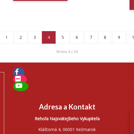
1
2
3
4
5
6
7
8
9
Strana 4 z 34
Adresa a Kontakt
Rehoľa Najsvätejšieho Vykupiteľa
Kláštorná 4, 06001 Kežmarok