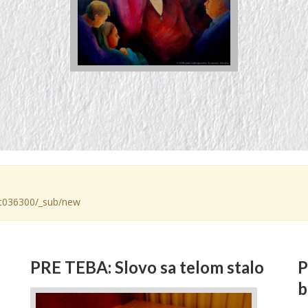
e/gt036300/_sub/new
PRE TEBA: Slovo sa telom stalo
P
b