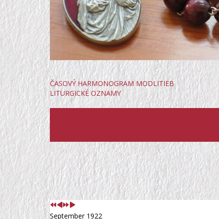
ČASOVÝ HARMONOGRAM MODLITIEB
LITURGICKÉ OZNAMY
Predchádzajúci
Predchádzajúci
Nasledujúci
Nasledujúci
rok
mesiac
rok
mesiac
September 1922