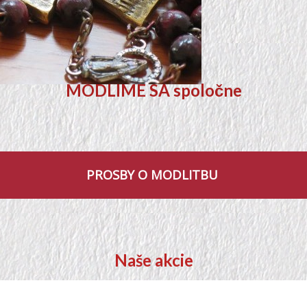
MODLIME SA spoločne
PROSBY O MODLITBU
Naše akcie