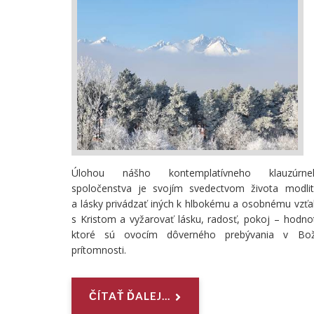
Úlohou nášho kontemplatívneho klauzúrne
spoločenstva je svojím svedectvom života modlit
a lásky privádzať iných k hlbokému a osobnému vzť
s Kristom a vyžarovať lásku, radosť, pokoj – hodno
ktoré sú ovocím dôverného prebývania v Bož
prítomnosti.
ČÍTAŤ ĎALEJ...