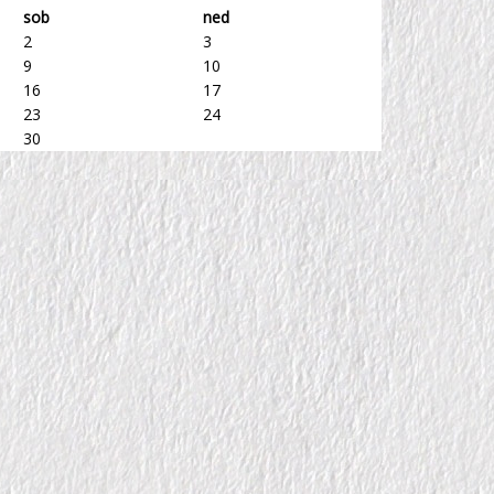
sob
ned
2
3
9
10
16
17
23
24
30