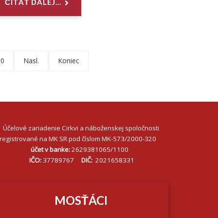
ČÍTAŤ ĎALEJ...
10
Nasl.
Koniec
Účelové zariadenie Cirkvi a náboženskej spoločnosti
registrované na MK SR pod číslom MK-573/2000-320
účet v banke:
2629381065/1100
IČO:
37789767
DIČ:
2021658331
MOSŤÁCI